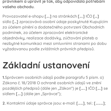
právníkem a upravit je tak, aby odpovídala potřebám
vašeho obchodu.
Provozovatel e-shopu
[….]
na stránkách
[….]
IČO
[…]
sídlo
[…]
zpracovává osobní údaje poskytnuté Kupujícím
za účelem plnění a dodatečného potvrzení Obchodních
podmínek, za účelem zpracování elektronické
objednávky, realizace dodávky, zúčtování plateb a
nezbytné komunikaci mezi smluvními stranami po dobu
vyžadovanou podle zvláštních právních předpisů.
Základní ustanovení
1.
Správcem osobních údajů podle paragrafu 5 písm. o)
Zákona č. 18/2018 O ochraně osobních údajů ve znění
pozdějších předpisů (dále jen „Zákon“) je
[…..]
IČO
[….]
se
sídlem
[….]
(dále jen „Správce“);
2.
Kontaktní údaje správce jsou: e-mail:
[……]
, tel.:
[………]
;