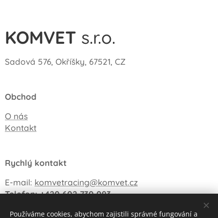
KOMVET
s.r.o.
Sadová 576, Okříšky, 67521, CZ
Obchod
O nás
Kontakt
Rychlý kontakt
E-mail:
komvetracing@komvet.cz
Telefon: +420 602 730 093
Používáme cookies, abychom zajistili správné fungování a