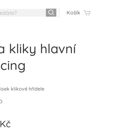
Košík
a kliky hlavní
cing
isek klikové hřídele
D
Kč