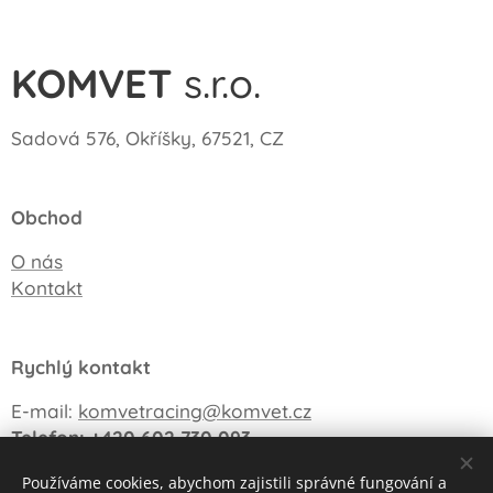
KOMVET
s.r.o.
Sadová 576, Okříšky, 67521, CZ
Obchod
O nás
Kontakt
Rychlý kontakt
E-mail:
komvetracing@komvet.cz
Telefon: +420 602 730 093
Používáme cookies, abychom zajistili správné fungování a